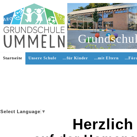
Grundschu
Startseite
Unsere Schule
...für Kinder
...mit Eltern
...Fö
Select Language
▼
Herzlic