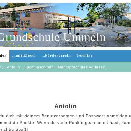
Grundschule Ummeln
nder
...mit Eltern
...Förderverein
Termine
nt
Antolin
Suchmaschinen
Mehrsprachiges Vorlesen
Antolin
st du dich mit deinem Benutzernamen und Passwort anmelden 
mmst du Punkte. Wenn du viele Punkte gesammelt hast, kann 
richtig Spaß!